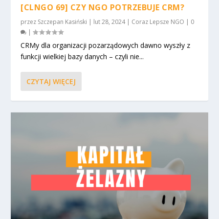
[CLNGO 69] CZY NGO POTRZEBUJE CRM?
przez
Szczepan Kasiński
|
lut 28, 2024
|
Coraz Lepsze NGO
|
0
|
CRMy dla organizacji pozarządowych dawno wyszły z
funkcji wielkiej bazy danych – czyli nie...
CZYTAJ WIĘCEJ