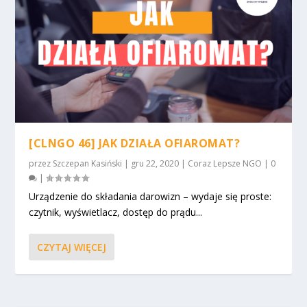
[CLNGO 46] JAK DZIAŁA OFIAROMAT?
przez
Szczepan Kasiński
|
gru 22, 2020
|
Coraz Lepsze NGO
|
0
|
Urządzenie do składania darowizn – wydaje się proste:
czytnik, wyświetlacz, dostęp do prądu...
CZYTAJ WIĘCEJ