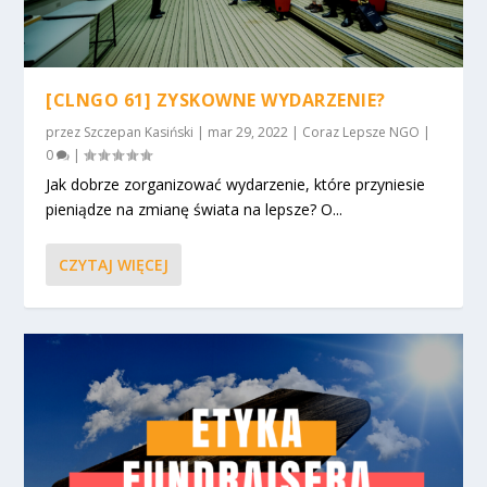
[CLNGO 61] ZYSKOWNE WYDARZENIE?
przez
Szczepan Kasiński
|
mar 29, 2022
|
Coraz Lepsze NGO
|
0
|
Jak dobrze zorganizować wydarzenie, które przyniesie
pieniądze na zmianę świata na lepsze? O...
CZYTAJ WIĘCEJ