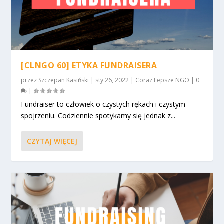
[CLNGO 60] ETYKA FUNDRAISERA
przez
Szczepan Kasiński
|
sty 26, 2022
|
Coraz Lepsze NGO
|
0
|
Fundraiser to człowiek o czystych rękach i czystym
spojrzeniu. Codziennie spotykamy się jednak z...
CZYTAJ WIĘCEJ