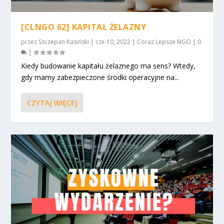
[CLNGO 62] KAPITAŁ ŻELAZNY
przez
Szczepan Kasiński
|
cze 10, 2022
|
Coraz Lepsze NGO
|
0
|
Kiedy budowanie kapitału żelaznego ma sens? Wtedy,
gdy mamy zabezpieczone środki operacyjne na...
CZYTAJ WIĘCEJ