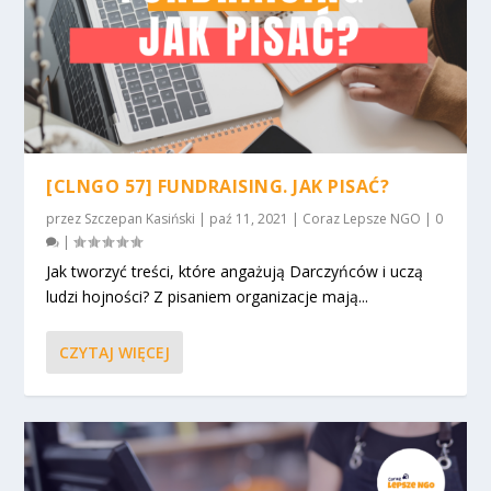
[CLNGO 57] FUNDRAISING. JAK PISAĆ?
przez
Szczepan Kasiński
|
paź 11, 2021
|
Coraz Lepsze NGO
|
0
|
Jak tworzyć treści, które angażują Darczyńców i uczą
ludzi hojności? Z pisaniem organizacje mają...
CZYTAJ WIĘCEJ