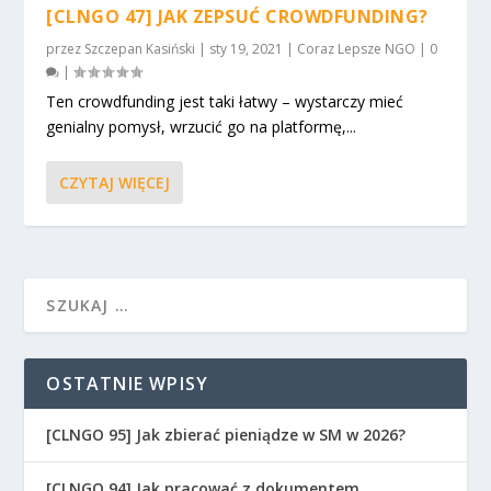
[CLNGO 47] JAK ZEPSUĆ CROWDFUNDING?
przez
Szczepan Kasiński
|
sty 19, 2021
|
Coraz Lepsze NGO
|
0
|
Ten crowdfunding jest taki łatwy – wystarczy mieć
genialny pomysł, wrzucić go na platformę,...
CZYTAJ WIĘCEJ
OSTATNIE WPISY
[CLNGO 95] Jak zbierać pieniądze w SM w 2026?
[CLNGO 94] Jak pracować z dokumentem