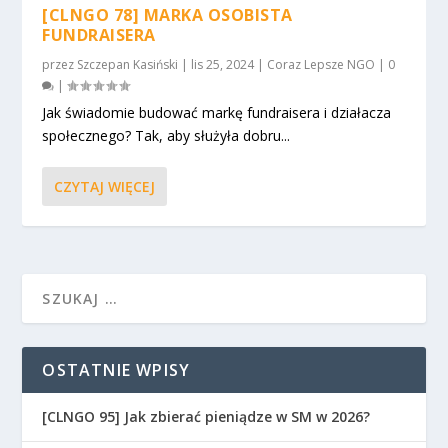
[CLNGO 78] MARKA OSOBISTA
FUNDRAISERA
przez
Szczepan Kasiński
|
lis 25, 2024
|
Coraz Lepsze NGO
|
0
|
Jak świadomie budować markę fundraisera i działacza
społecznego? Tak, aby służyła dobru...
CZYTAJ WIĘCEJ
OSTATNIE WPISY
[CLNGO 95] Jak zbierać pieniądze w SM w 2026?