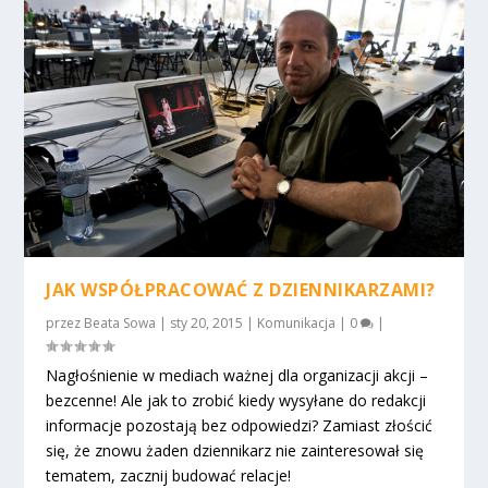
JAK WSPÓŁPRACOWAĆ Z DZIENNIKARZAMI?
przez
Beata Sowa
|
sty 20, 2015
|
Komunikacja
|
0
|
Nagłośnienie w mediach ważnej dla organizacji akcji –
bezcenne! Ale jak to zrobić kiedy wysyłane do redakcji
informacje pozostają bez odpowiedzi? Zamiast złościć
się, że znowu żaden dziennikarz nie zainteresował się
tematem, zacznij budować relacje!