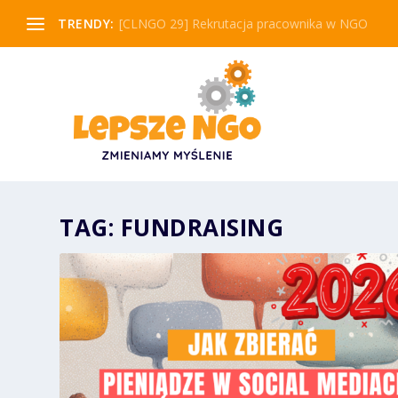
TRENDY:
[CLNGO 29] Rekrutacja pracownika w NGO
TAG:
FUNDRAISING