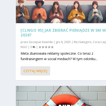
[CLNGO 95] JAK ZBIERAĆ PIENIĄDZE W SM W
2026?
przez
Szczepan Kasiński
|
gru 8, 2025
|
Bez kategorii
,
Coraz Le
NGO
|
0
|
Meta zbanowała reklamy społeczne. Co teraz z
fundraisingiem w social mediach? W tym odcinku...
CZYTAJ WIĘCEJ