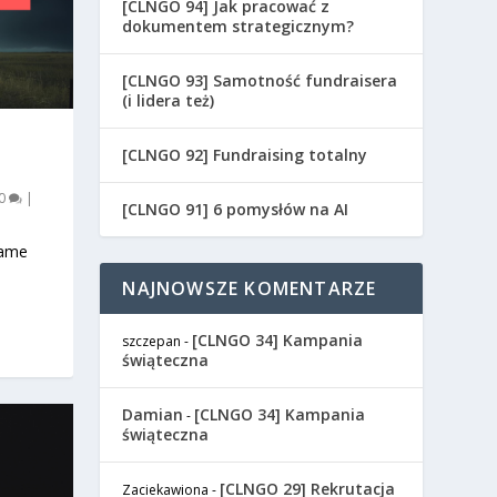
[CLNGO 94] Jak pracować z
dokumentem strategicznym?
[CLNGO 93] Samotność fundraisera
(i lidera też)
[CLNGO 92] Fundraising totalny
0
|
[CLNGO 91] 6 pomysłów na AI
same
NAJNOWSZE KOMENTARZE
[CLNGO 34] Kampania
szczepan
-
świąteczna
Damian
[CLNGO 34] Kampania
-
świąteczna
[CLNGO 29] Rekrutacja
Zaciekawiona
-