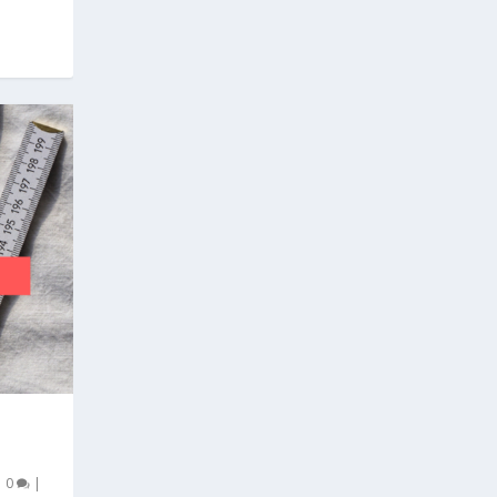
|
0
|