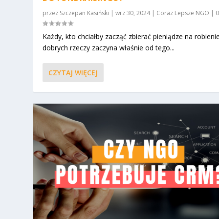
przez
Szczepan Kasiński
|
wrz 30, 2024
|
Coraz Lepsze NGO
|
Każdy, kto chciałby zacząć zbierać pieniądze na robieni
dobrych rzeczy zaczyna właśnie od tego...
CZYTAJ WIĘCEJ