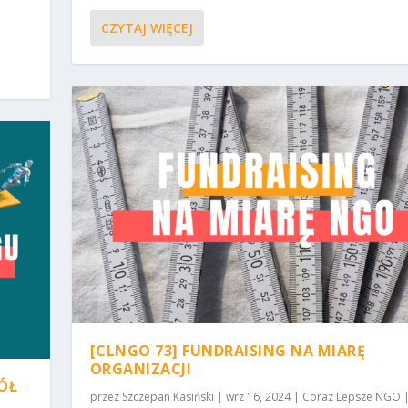
CZYTAJ WIĘCEJ
[CLNGO 73] FUNDRAISING NA MIARĘ
ORGANIZACJI
PÓŁ
przez
Szczepan Kasiński
|
wrz 16, 2024
|
Coraz Lepsze NGO