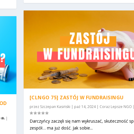
[CLNGO 75] ZASTÓJ W FUNDRAISINGU
 OD
przez
Szczepan Kasiński
|
paź 14, 2024
|
Coraz Lepsze NGO
0
|
Darczyńcy zaczęli się nam wykruszać, skuteczność sp
zespół… ma już dość. Jak sobie...