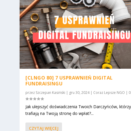
[CLNGO 80] 7 USPRAWNIEŃ DIGITAL
FUNDRAISINGU
przez
Szczepan Kasiński
|
gru 30, 2024
|
Coraz Lepsze NGO
|
Jak ulepszyć doświadczenia Twoich Darczyńców, którz
trafiają na Twoją stronę do wpłat?...
CZYTAJ WIĘCEJ