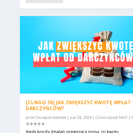
[CLNGO 76] JAK ZWIĘKSZYĆ KWOTĘ WPŁAT
DARCZYŃCÓW?
przez
Szczepan Kasiński
|
paź 28, 2024
|
Coraz Lepsze NGO
|
Kiedy koszty działań organizacji rosną, to kwoty