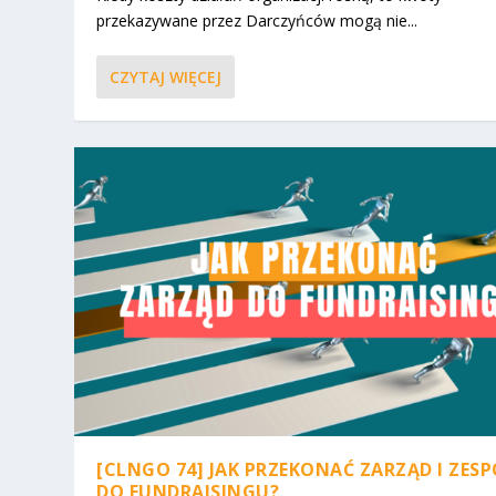
przekazywane przez Darczyńców mogą nie...
CZYTAJ WIĘCEJ
[CLNGO 74] JAK PRZEKONAĆ ZARZĄD I ZES
DO FUNDRAISINGU?