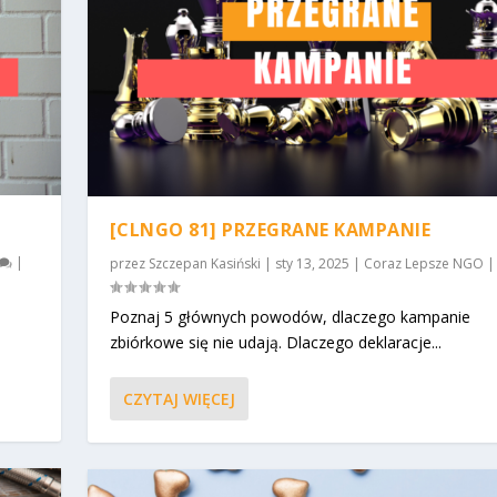
[CLNGO 81] PRZEGRANE KAMPANIE
|
przez
Szczepan Kasiński
|
sty 13, 2025
|
Coraz Lepsze NGO
Poznaj 5 głównych powodów, dlaczego kampanie
zbiórkowe się nie udają. Dlaczego deklaracje...
CZYTAJ WIĘCEJ