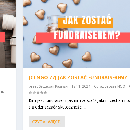
[CLNGO 77] JAK ZOSTAĆ FUNDRAISEREM?
przez
Szczepan Kasiński
|
lis 11, 2024
|
Coraz Lepsze NGO
|
0
|
Kim jest fundraiser i jak nim zostać? Jakimi cechami 
y
się odznaczać? Skuteczność i...
CZYTAJ WIĘCEJ