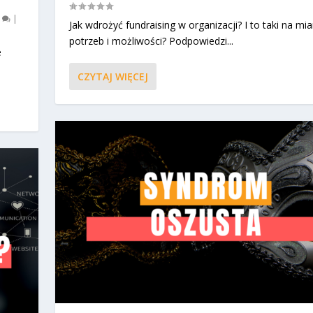
0
|
Jak wdrożyć fundraising w organizacji? I to taki na mia
potrzeb i możliwości? Podpowiedzi...
e
CZYTAJ WIĘCEJ