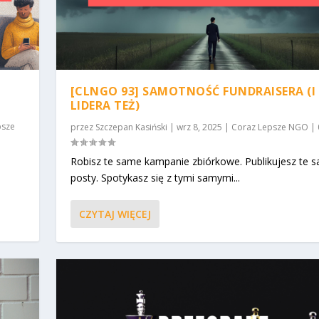
[CLNGO 93] SAMOTNOŚĆ FUNDRAISERA (I
LIDERA TEŻ)
psze
przez
Szczepan Kasiński
|
wrz 8, 2025
|
Coraz Lepsze NGO
|
Robisz te same kampanie zbiórkowe. Publikujesz te 
posty. Spotykasz się z tymi samymi...
CZYTAJ WIĘCEJ