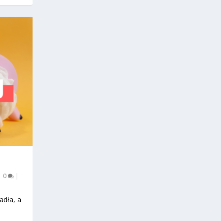
|
0
|
adła, a