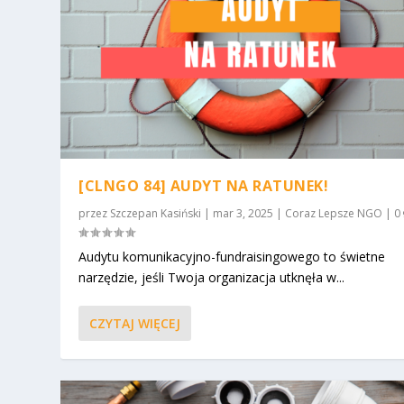
[CLNGO 84] AUDYT NA RATUNEK!
przez
Szczepan Kasiński
|
mar 3, 2025
|
Coraz Lepsze NGO
|
0
Audytu komunikacyjno-fundraisingowego to świetne
narzędzie, jeśli Twoja organizacja utknęła w...
CZYTAJ WIĘCEJ