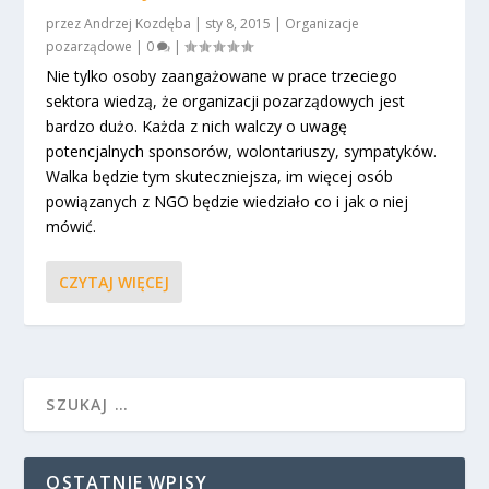
przez
Andrzej Kozdęba
|
sty 8, 2015
|
Organizacje
pozarządowe
|
0
|
Nie tylko osoby zaangażowane w prace trzeciego
sektora wiedzą, że organizacji pozarządowych jest
bardzo dużo. Każda z nich walczy o uwagę
potencjalnych sponsorów, wolontariuszy, sympatyków.
Walka będzie tym skuteczniejsza, im więcej osób
powiązanych z NGO będzie wiedziało co i jak o niej
mówić.
CZYTAJ WIĘCEJ
OSTATNIE WPISY