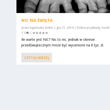
NIC NA ŚWIĘTA
przez
Agnieszka Szefer
|
gru 21, 2014
|
Dobre przykłady
,
Fundr
|
0
|
Ile warte jest NIC? Nic to nic. Jednak w okresie
przedświątecznym może być wycenione na 6 tys. zł.
CZYTAJ WIĘCEJ