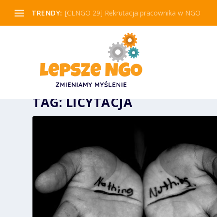
TRENDY:
[CLNGO 29] Rekrutacja pracownika w NGO
TAG:
LICYTACJA