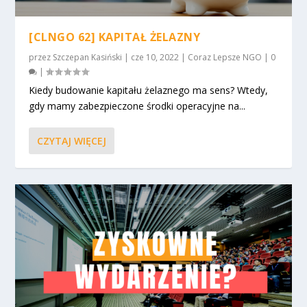
[CLNGO 62] KAPITAŁ ŻELAZNY
przez
Szczepan Kasiński
|
cze 10, 2022
|
Coraz Lepsze NGO
|
0
|
Kiedy budowanie kapitału żelaznego ma sens? Wtedy,
gdy mamy zabezpieczone środki operacyjne na...
CZYTAJ WIĘCEJ