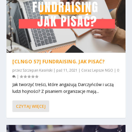
[CLNGO 57] FUNDRAISING. JAK PISAĆ?
przez
Szczepan Kasiński
|
paź 11, 2021
|
Coraz Lepsze NGO
|
0
|
Jak tworzyć treści, które angażują Darczyńców i uczą
ludzi hojności? Z pisaniem organizacje mają...
CZYTAJ WIĘCEJ