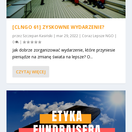
[CLNGO 61] ZYSKOWNE WYDARZENIE?
przez
Szczepan Kasiński
|
mar 29, 2022
|
Coraz Lepsze NGO
|
0
|
Jak dobrze zorganizować wydarzenie, które przyniesie
pieniądze na zmianę świata na lepsze? O...
CZYTAJ WIĘCEJ