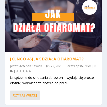
[CLNGO 46] JAK DZIAŁA OFIAROMAT?
przez
Szczepan Kasiński
|
gru 22, 2020
|
Coraz Lepsze NGO
|
0
|
Urządzenie do składania darowizn – wydaje się proste:
czytnik, wyświetlacz, dostęp do prądu...
CZYTAJ WIĘCEJ