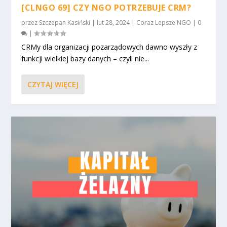
[CLNGO 69] CZY NGO POTRZEBUJE CRM?
przez
Szczepan Kasiński
|
lut 28, 2024
|
Coraz Lepsze NGO
|
0
|
CRMy dla organizacji pozarządowych dawno wyszły z
funkcji wielkiej bazy danych – czyli nie...
CZYTAJ WIĘCEJ