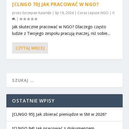
[CLNGO 70] JAK PRACOWAĆ W NGO?
przez
Szczepan Kasiński
|
lip 18, 2024
|
Coraz Lepsze NGO
|
0
|
Jak skutecznie pracować w NGO? Dlaczego często
ludzie z Twojego zespołu pracują inaczej, niż sobie...
CZYTAJ WIĘCEJ
OSTATNIE WPISY
[CLNGO 95] Jak zbierać pieniądze w SM w 2026?
[CLNGO 94] Jak pracować z dokumentem