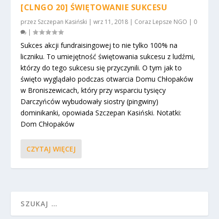
[CLNGO 20] ŚWIĘTOWANIE SUKCESU
przez
Szczepan Kasiński
|
wrz 11, 2018
|
Coraz Lepsze NGO
|
0
|
Sukces akcji fundraisingowej to nie tylko 100% na
liczniku. To umiejętność świętowania sukcesu z ludźmi,
którzy do tego sukcesu się przyczynili. O tym jak to
święto wyglądało podczas otwarcia Domu Chłopaków
w Broniszewicach, który przy wsparciu tysięcy
Darczyńców wybudowały siostry (pingwiny)
dominikanki, opowiada Szczepan Kasiński. Notatki:
Dom Chłopaków
CZYTAJ WIĘCEJ