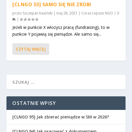
[CLNGO 53] SAMO SIĘ NIE ZROBI
przez
Szczepan Kasiński
|
maj 28, 2021
|
Coraz Lepsze NGO
|
0
|
Jeżeli w punkcie X włożysz pracę (fundraising), to w
punkcie Y pojawią się pieniądze. Ale samo się...
CZYTAJ WIĘCEJ
OSTATNIE WPISY
[CLNGO 95] Jak zbierać pieniądze w SM w 2026?
[CLNGO 94] Jak pracować z dokumentem