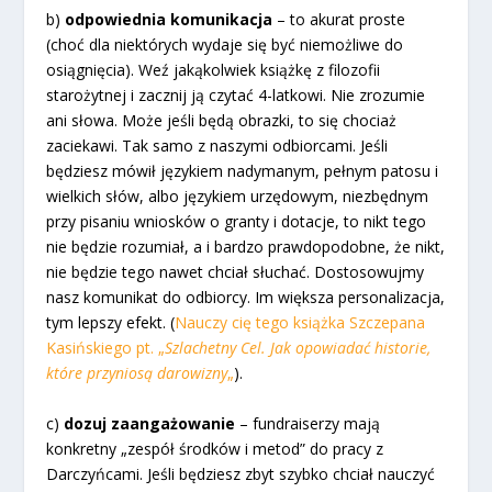
b)
odpowiednia komunikacja
– to akurat proste
(choć dla niektórych wydaje się być niemożliwe do
osiągnięcia). Weź jakąkolwiek książkę z filozofii
starożytnej i zacznij ją czytać 4-latkowi. Nie zrozumie
ani słowa. Może jeśli będą obrazki, to się chociaż
zaciekawi. Tak samo z naszymi odbiorcami. Jeśli
będziesz mówił językiem nadymanym, pełnym patosu i
wielkich słów, albo językiem urzędowym, niezbędnym
przy pisaniu wniosków o granty i dotacje, to nikt tego
nie będzie rozumiał, a i bardzo prawdopodobne, że nikt,
nie będzie tego nawet chciał słuchać. Dostosowujmy
nasz komunikat do odbiorcy. Im większa personalizacja,
tym lepszy efekt. (
Nauczy cię tego książka Szczepana
Kasińskiego pt. „
Szlachetny Cel. Jak opowiadać historie,
które przyniosą darowizny
„
).
c)
dozuj zaangażowanie
– fundraiserzy mają
konkretny „zespół środków i metod” do pracy z
Darczyńcami. Jeśli będziesz zbyt szybko chciał nauczyć