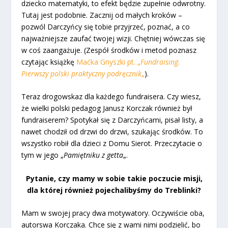
dziecko matematyki, to efekt będzie zupełnie odwrotny.
Tutaj jest podobnie. Zacznij od małych kroków –
pozwól Darczyńcy się tobie przyjrzeć, poznać, a co
najważniejsze zaufać twojej wizji. Chętniej wówczas się
w coś zaangażuje. (Zespół środków i metod poznasz
czytając książkę
Maćka Gnyszki pt. „
Fundraising.
Pierwszy polski praktyczny podręcznik
„
).
Teraz drogowskaz dla każdego fundraisera. Czy wiesz,
że wielki polski pedagog Janusz Korczak również był
fundraiserem? Spotykał się z Darczyńcami, pisał listy, a
nawet chodził od drzwi do drzwi, szukając środków. To
wszystko robił dla dzieci z Domu Sierot. Przeczytacie o
tym w jego „
Pamiętniku z getta
„.
Pytanie, czy mamy w sobie takie poczucie misji,
dla której również pojechalibyśmy do Treblinki?
Mam w swojej pracy dwa motywatory. Oczywiście oba,
autorswa Korczaka. Chce się z wami nimi podzielić, bo