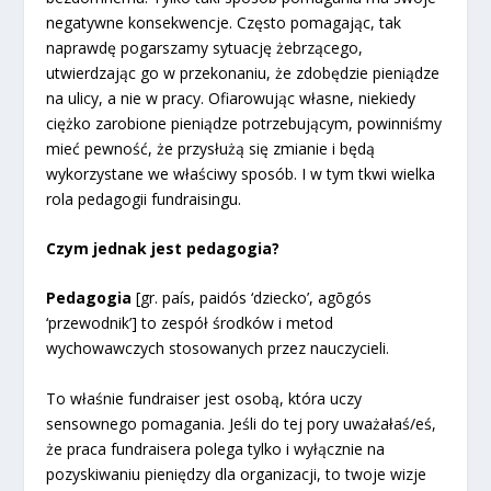
negatywne konsekwencje. Często pomagając, tak
naprawdę pogarszamy sytuację żebrzącego,
utwierdzając go w przekonaniu, że zdobędzie pieniądze
na ulicy, a nie w pracy. Ofiarowując własne, niekiedy
ciężko zarobione pieniądze potrzebującym, powinniśmy
mieć pewność, że przysłużą się zmianie i będą
wykorzystane we właściwy sposób. I w tym tkwi wielka
rola pedagogii fundraisingu.
Czym jednak jest pedagogia?
Pedagogia
[gr. país, paidós ‘dziecko’, agōgós
‘przewodnik’] to zespół środków i metod
wychowawczych stosowanych przez nauczycieli.
To właśnie fundraiser jest osobą, która uczy
sensownego pomagania. Jeśli do tej pory uważałaś/eś,
że praca fundraisera polega tylko i wyłącznie na
pozyskiwaniu pieniędzy dla organizacji, to twoje wizje