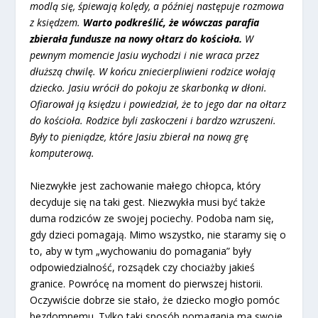
modlą się, śpiewają kolędy, a później następuje rozmowa
z księdzem.
Warto podkreślić, że wówczas parafia
zbierała fundusze na nowy ołtarz do kościoła.
W
pewnym momencie Jasiu wychodzi i nie wraca przez
dłuższą chwilę. W końcu zniecierpliwieni rodzice wołają
dziecko. Jasiu wrócił do pokoju ze skarbonką w dłoni.
Ofiarował ją księdzu i powiedział, że to jego dar na ołtarz
do kościoła. Rodzice byli zaskoczeni i bardzo wzruszeni.
Były to pieniądze, które Jasiu zbierał na nową grę
komputerową.
Niezwykłe jest zachowanie małego chłopca, który
decyduje się na taki gest. Niezwykła musi być także
duma rodziców ze swojej pociechy. Podoba nam się,
gdy dzieci pomagają. Mimo wszystko, nie staramy się o
to, aby w tym „wychowaniu do pomagania” były
odpowiedzialność, rozsądek czy chociażby jakieś
granice. Powrócę na moment do pierwszej historii.
Oczywiście dobrze sie stało, że dziecko mogło pomóc
bezdomnemu. Tylko taki sposób pomagania ma swoje