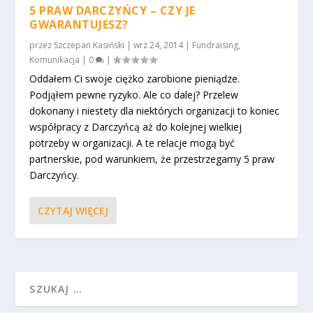
5 PRAW DARCZYŃCY – CZY JE
GWARANTUJESZ?
przez
Szczepan Kasiński
|
wrz 24, 2014
|
Fundraising
,
Komunikacja
|
0
|
Oddałem Ci swoje ciężko zarobione pieniądze.
Podjąłem pewne ryzyko. Ale co dalej? Przelew
dokonany i niestety dla niektórych organizacji to koniec
współpracy z Darczyńcą aż do kolejnej wielkiej
potrzeby w organizacji. A te relacje mogą być
partnerskie, pod warunkiem, że przestrzegamy 5 praw
Darczyńcy.
CZYTAJ WIĘCEJ