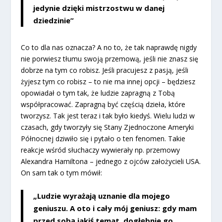
jedynie dzięki mistrzostwu w danej
dziedzinie”
Co to dla nas oznacza? A no to, że tak naprawdę nigdy
nie porwiesz tłumu swoją przemową, jeśli nie znasz się
dobrze na tym co robisz. Jeśli pracujesz z pasją, jeśli
żyjesz tym co robisz – to nie ma innej opcji – będziesz
opowiadał o tym tak, że ludzie zapragną z Tobą
współpracować. Zapragną być częścią dzieła, które
tworzysz. Tak jest teraz i tak było kiedyś. Wielu ludzi w
czasach, gdy tworzyły się Stany Zjednoczone Ameryki
Północnej dziwiło się i pytało o ten fenomen. Takie
reakcje wśród słuchaczy wywierały np. przemowy
Alexandra Hamiltona – jednego z ojców założycieli USA.
On sam tak o tym mówił:
„Ludzie wyrażają uznanie dla mojego
geniuszu. A oto i cały mój geniusz: gdy mam
przed sobą jakiś temat, dogłębnie go