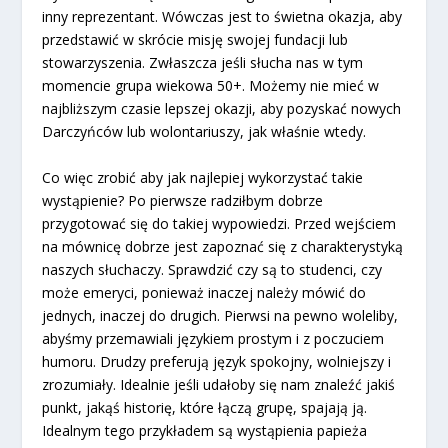
inny reprezentant. Wówczas jest to świetna okazja, aby
przedstawić w skrócie misję swojej fundacji lub
stowarzyszenia. Zwłaszcza jeśli słucha nas w tym
momencie grupa wiekowa 50+. Możemy nie mieć w
najbliższym czasie lepszej okazji, aby pozyskać nowych
Darczyńców lub wolontariuszy, jak właśnie wtedy.
Co więc zrobić aby jak najlepiej wykorzystać takie
wystąpienie? Po pierwsze radziłbym dobrze
przygotować się do takiej wypowiedzi. Przed wejściem
na mównicę dobrze jest zapoznać się z charakterystyką
naszych słuchaczy. Sprawdzić czy są to studenci, czy
może emeryci, ponieważ inaczej należy mówić do
jednych, inaczej do drugich. Pierwsi na pewno woleliby,
abyśmy przemawiali językiem prostym i z poczuciem
humoru. Drudzy preferują język spokojny, wolniejszy i
zrozumiały. Idealnie jeśli udałoby się nam znaleźć jakiś
punkt, jakąś historię, które łączą grupę, spajają ją.
Idealnym tego przykładem są wystąpienia papieża