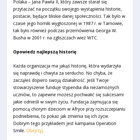
Polaka – Jana Pawła II, który zawsze starał się
przytaczać na początku swojego wystąpienia historie,
postacie, będące bliskie danej społeczności. Tak było w
czasie jego homilii wygłoszonej w 1987 r. w Tarnowie,
tak było również podczas przemówienia Georga W.
Busha w 2001 r. na zgliszczach wież WTC.
Opowiedz najlepszą historię
Każda organizacja ma jakąś historię, która wydarzyła
się naprawdę i chwyta za serducho. No chyba, że
zacząłeś dopiero swoją działalność. Jeśli Twoje
stowarzyszenie funduje stypendia dla niezamożnych
uczniów, to zapewne możesz pochwalić się sukcesami
jakie odnieśli w swym życiu. Fundacja zajmująca się
pomocą chorym dzieciom w Afryce przy rozszczepianiu
podniebienia, to pokaż jak zmienia się ich życie.
Dobrym tego przykładem jest kampania Operation
Smile.
Obejrzyj.