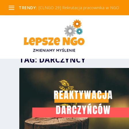
TRENDY:
[CLNGO 29] Rekrutacja pracownika w NGO
TAG:
DARCZYŃCY