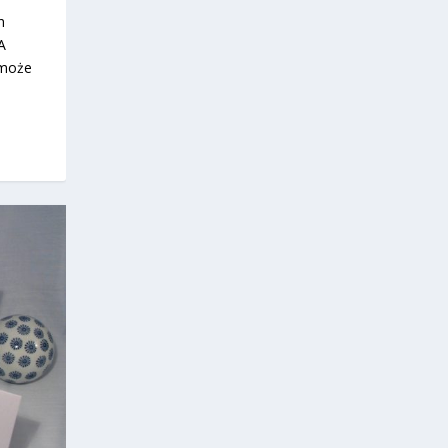
h
A
 może