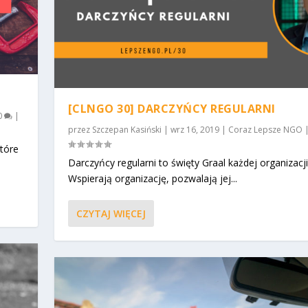
[CLNGO 30] DARCZYŃCY REGULARNI
0
|
przez
Szczepan Kasiński
|
wrz 16, 2019
|
Coraz Lepsze NGO
które
Darczyńcy regularni to święty Graal każdej organizacji
Wspierają organizację, pozwalają jej...
CZYTAJ WIĘCEJ