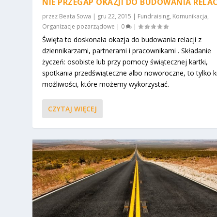
NIE PRZEGAP OKAZJI DO BUDOWANIA RELAC
przez
Beata Sowa
|
gru 22, 2015
|
Fundraising
,
Komunikacja
,
Organizacje pozarządowe
|
0
|
Święta to doskonała okazja do budowania relacji z
dziennikarzami, partnerami i pracownikami . Składanie
życzeń: osobiste lub przy pomocy świątecznej kartki,
spotkania przedświąteczne albo noworoczne, to tylko k
możliwości, które możemy wykorzystać.
CZYTAJ WIĘCEJ