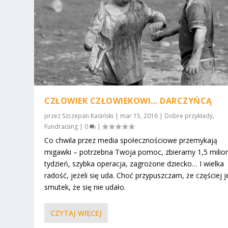
CZŁOWIEK CZŁOWIEKOWI… DARCZYŃCĄ
przez
Szczepan Kasiński
|
mar 15, 2016
|
Dobre przykłady
,
Fundraising
|
0
|
Co chwila przez media społecznościowe przemykają
migawki – potrzebna Twoja pomoc, zbieramy 1,5 milio
tydzień, szybka operacja, zagrożone dziecko… I wielka
radość, jeżeli się uda. Choć przypuszczam, że częściej j
smutek, że się nie udało.
CZYTAJ WIĘCEJ