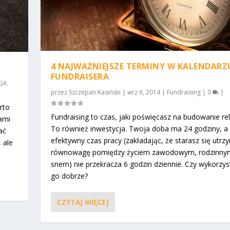
4 NAJWAŻNIEJSZE TERMINY W KALENDARZ
FUNDRAISERA
ja
,
przez
Szczepan Kasiński
|
wrz 6, 2014
|
Fundraising
|
0
|
rto
Fundraising to czas, jaki poświęcasz na budowanie rela
ami
To również inwestycja. Twoja doba ma 24 godziny, a
ać
efektywny czas pracy (zakładając, że starasz się utr
 ale
równowagę pomiędzy życiem zawodowym, rodzinny
snem) nie przekracza 6 godzin dziennie. Czy wykorzys
go dobrze?
CZYTAJ WIĘCEJ