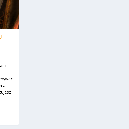
U
cji.
zymywać
m a
tujesz