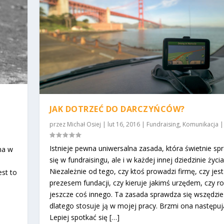
JAK DOTRZEĆ DO DARCZYŃCÓW?
przez
Michał Osiej
|
lut 16, 2016
|
Fundraising
,
Komunikacja
Istnieje pewna uniwersalna zasada, która świetnie s
na w
się w fundraisingu, ale i w każdej innej dziedzinie życia
Niezależnie od tego, czy ktoś prowadzi firmę, czy jest
est to
prezesem fundacji, czy kieruje jakimś urzędem, czy ro
jeszcze coś innego. Ta zasada sprawdza się wszędzie 
dlatego stosuje ją w mojej pracy. Brzmi ona następuj
Lepiej spotkać się […]