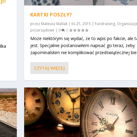
JI!
KARTKI POSZŁY?
przez
Mateusz Matlak
|
lis 25, 2015
|
Fundraising
,
Organizacj
pozarządowe
|
0
|
Może niektórym się wydać, że to wpis po fakcie, ale t
jest. Specjalnie postanowiłem napisać go teraz, żeby
ilka
zapominalskim nie komplikować przedświątecznej bie
CZYTAJ WIĘCEJ