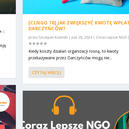
[CLNGO 76] JAK ZWIĘKSZYĆ KWOTĘ WPŁA
DARCZYŃCÓW?
|
przez
Szczepan Kasiński
|
paź 28, 2024
|
Coraz Lepsze NGO
isję
Kiedy koszty działań organizacji rosną, to kwoty
przekazywane przez Darczyńców mogą nie...
CZYTAJ WIĘCEJ