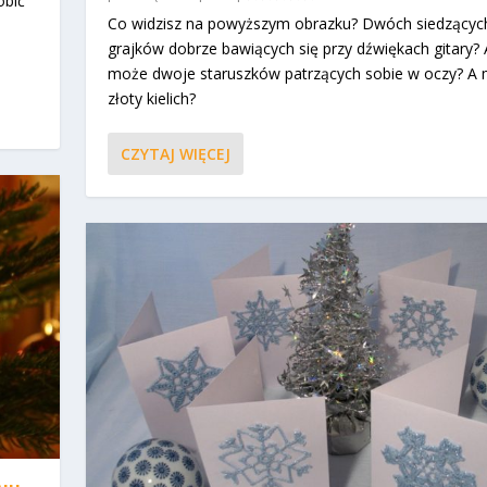
obić
Co widzisz na powyższym obrazku? Dwóch siedzącyc
grajków dobrze bawiących się przy dźwiękach gitary? 
może dwoje staruszków patrzących sobie w oczy? A
złoty kielich?
CZYTAJ WIĘCEJ