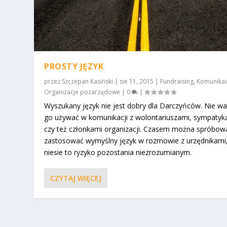
PROSTY JĘZYK
przez
Szczepan Kasiński
|
sie 11, 2015
|
Fundraising
,
Komunikac
Organizacje pozarządowe
|
0
|
Wyszukany język nie jest dobry dla Darczyńców. Nie wa
go używać w komunikacji z wolontariuszami, sympatyk
czy też członkami organizacji. Czasem można spróbow
zastosować wymyślny język w rozmowie z urzędnikami,
niesie to ryzyko pozostania niezrozumianym.
CZYTAJ WIĘCEJ