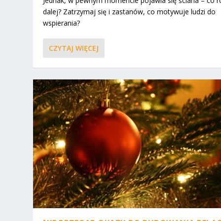
Jednak, w pewnym momencie pojawia się ściana – co r
dalej? Zatrzymaj się i zastanów, co motywuje ludzi do
wspierania?
CZYTAJ WIĘCEJ