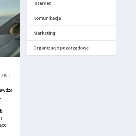
Internet
Komunikacja
Marketing
Organizacje pozarządowe
|
0
|
prawdza
.
bi
i
ąco: