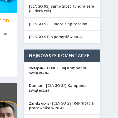
[CLNGO 93] Samotność fundraisera
(i lidera też)
T OD
[CLNGO 92] Fundraising totalny
|
0
|
[CLNGO 91] 6 pomysłów na AI
NAJNOWSZE KOMENTARZE
[CLNGO 34] Kampania
szczepan
-
świąteczna
Damian
[CLNGO 34] Kampania
-
świąteczna
[CLNGO 29] Rekrutacja
Zaciekawiona
-
pracownika w NGO