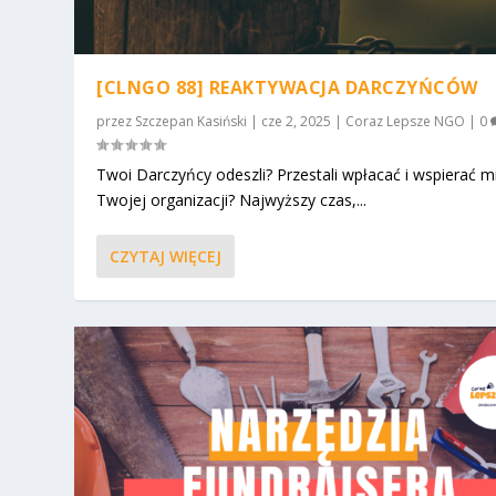
[CLNGO 88] REAKTYWACJA DARCZYŃCÓW
przez
Szczepan Kasiński
|
cze 2, 2025
|
Coraz Lepsze NGO
|
0
Twoi Darczyńcy odeszli? Przestali wpłacać i wspierać m
Twojej organizacji? Najwyższy czas,...
CZYTAJ WIĘCEJ