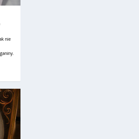
e
ak nie
ganiny.