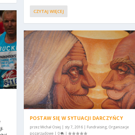
CZYTAJ WIĘCEJ
POSTAW SIĘ W SYTUACJI DARCZYŃCY
e
przez
Michał Osiej
|
sty 7, 2016
|
Fundraising
,
Organizacje
i.
pozarządowe
|
0
|